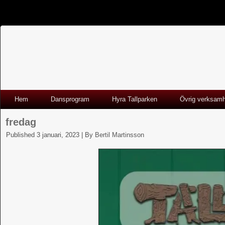
Hem
Dansprogram
Hyra Tallparken
Övrig verksam
fredag
Published
3 januari, 2023
|
By
Bertil Martinsson