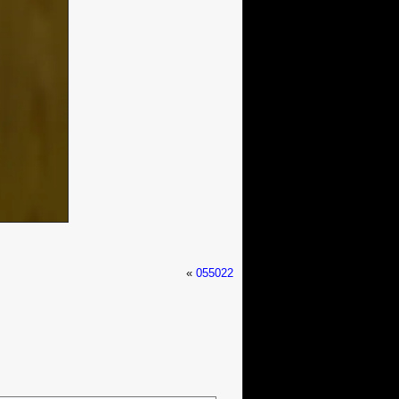
«
055022