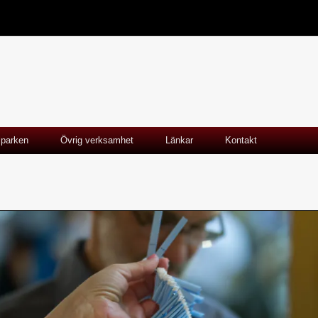
lparken
Övrig verksamhet
Länkar
Kontakt