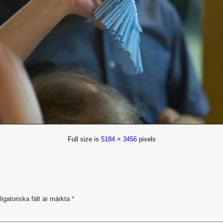
Full size is
5184 × 3456
pixels
ligatoriska fält är märkta
*